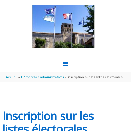
Aller au contenu
Aller au pied de page
MENU
PRINCIPAL
Accueil
Démarches administratives
Inscription sur les listes électorales
Inscription sur les
listes électorales