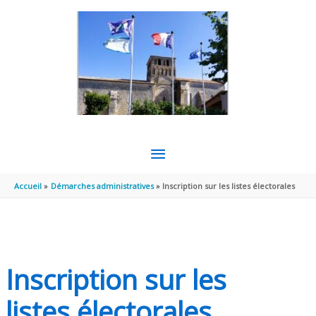
Aller au contenu
Aller au pied de page
MENU
PRINCIPAL
Accueil
Démarches administratives
Inscription sur les listes électorales
Inscription sur les
listes électorales