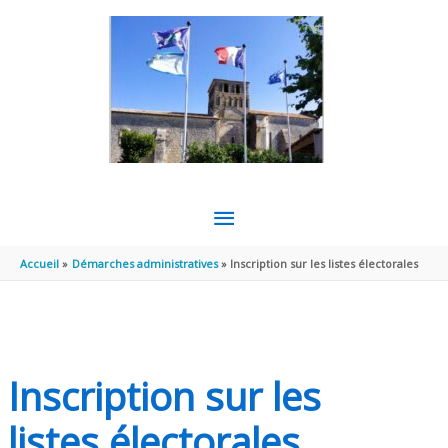
Aller au contenu
Aller au pied de page
MENU
PRINCIPAL
Accueil
Démarches administratives
Inscription sur les listes électorales
Inscription sur les
listes électorales