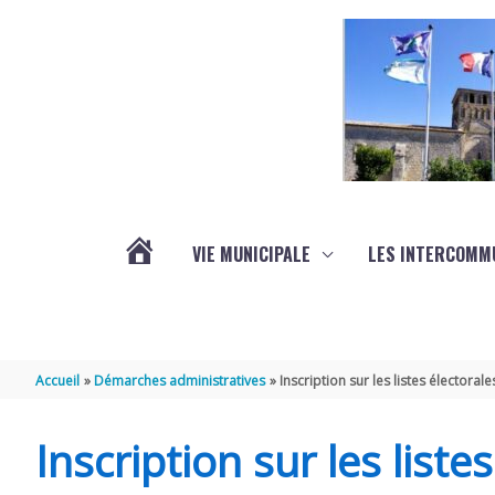
Aller au contenu
Aller au pied de page
VIE MUNICIPALE
LES INTERCOMM
ACTUALITÉS
Accueil
Démarches administratives
Inscription sur les listes électorale
Inscription sur les liste