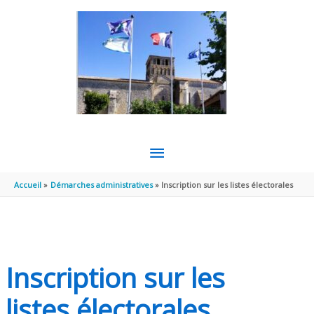
Aller au contenu
Aller au pied de page
MENU
PRINCIPAL
Accueil
Démarches administratives
Inscription sur les listes électorales
Inscription sur les
listes électorales