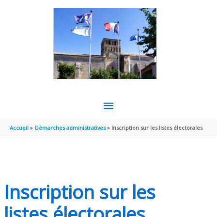
Aller au contenu
Aller au pied de page
MENU
PRINCIPAL
Accueil
Démarches administratives
Inscription sur les listes électorales
Inscription sur les
listes électorales