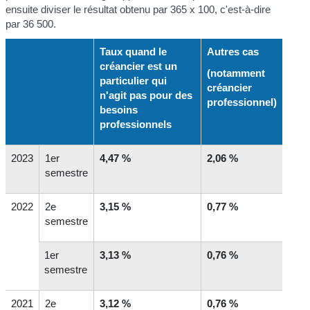
ensuite diviser le résultat obtenu par 365 x 100, c'est-à-dire
par 36 500.
Taux quand le
Autres cas
créancier est un
(notamment
particulier qui
créancier
n'agit pas pour des
professionnel)
besoins
professionnels
2023
1
er
4,47 %
2,06 %
semestre
2022
2
e
3,15 %
0,77 %
semestre
1
er
3,13 %
0,76 %
semestre
2021
2
e
3,12 %
0,76 %