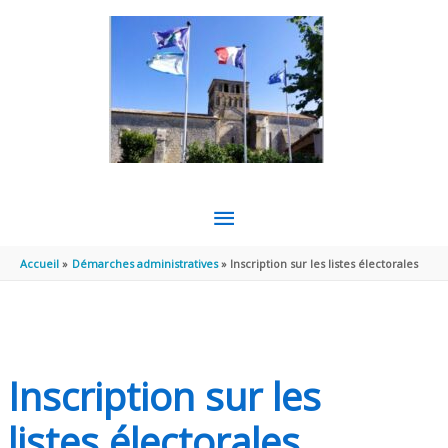
Aller au contenu
Aller au pied de page
MENU
PRINCIPAL
Accueil
Démarches administratives
Inscription sur les listes électorales
Inscription sur les
listes électorales