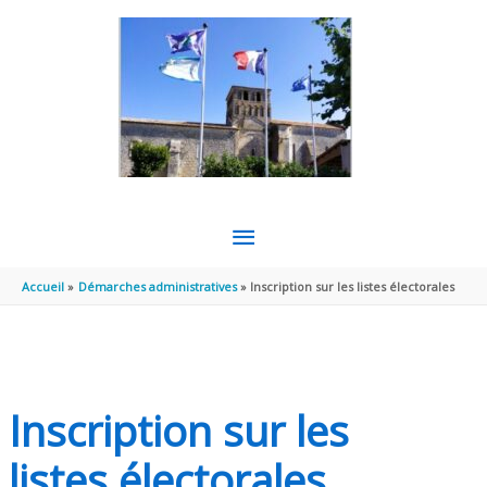
Aller au contenu
Aller au pied de page
MENU
PRINCIPAL
Accueil
Démarches administratives
Inscription sur les listes électorales
Inscription sur les
listes électorales