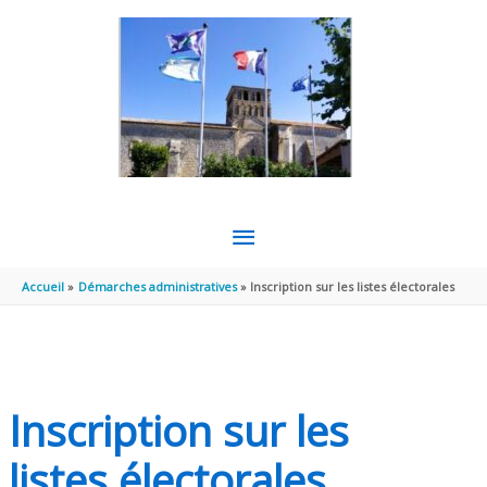
Aller au contenu
Aller au pied de page
MENU
PRINCIPAL
Accueil
Démarches administratives
Inscription sur les listes électorales
Inscription sur les
listes électorales