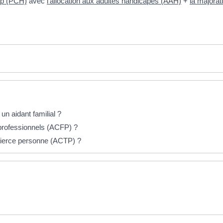
ap (PCH)
avec
l'allocation aux adultes handicapés (AAH)
+
la majora
un aidant familial ?
 professionnels (ACFP) ?
 tierce personne (ACTP) ?