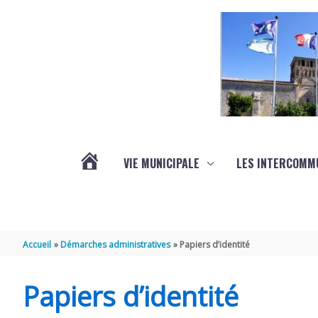
Aller au contenu
Aller au pied de page
VIE MUNICIPALE
LES INTERCOMM
ACTUALITÉS
Accueil
Démarches administratives
Papiers d’identité
Papiers d’identité