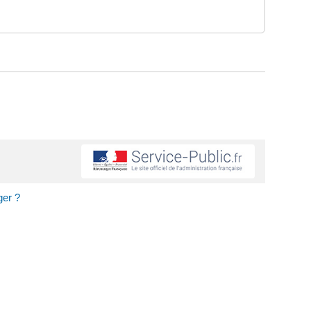
ger ?