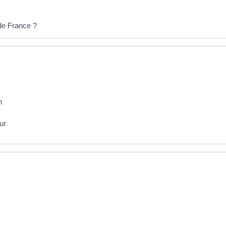
de France ?
n
ur