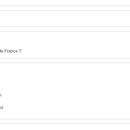
de France ?
n
ur