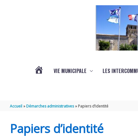
Aller au contenu
Aller au pied de page
VIE MUNICIPALE
LES INTERCOMM
ACTUALITÉS
Accueil
Démarches administratives
Papiers d’identité
Papiers d’identité