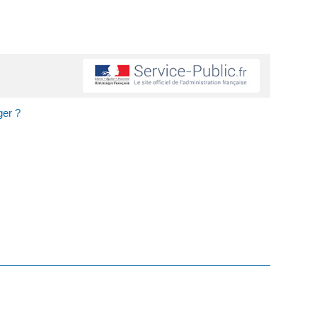
ger ?