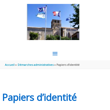
Aller au contenu
Aller au pied de page
MENU
PRINCIPAL
Accueil
Démarches administratives
Papiers d’identité
Papiers d’identité