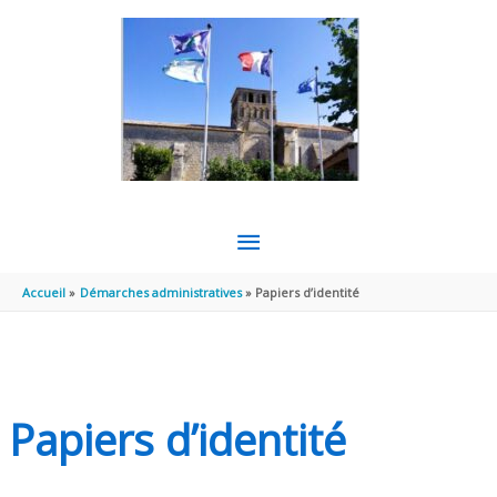
Aller au contenu
Aller au pied de page
MENU
PRINCIPAL
Accueil
Démarches administratives
Papiers d’identité
Papiers d’identité