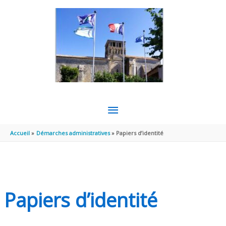
Aller au contenu
Aller au pied de page
MENU
PRINCIPAL
Accueil
Démarches administratives
Papiers d’identité
Papiers d’identité