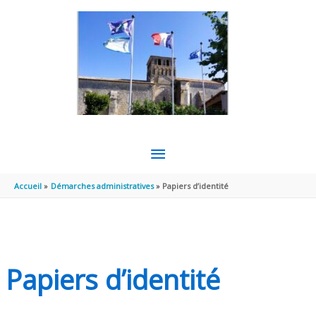
Aller au contenu
Aller au pied de page
MENU
PRINCIPAL
Accueil
Démarches administratives
Papiers d’identité
Papiers d’identité