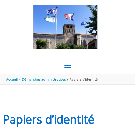
Aller au contenu
Aller au pied de page
MENU
PRINCIPAL
Accueil
Démarches administratives
Papiers d’identité
Papiers d’identité