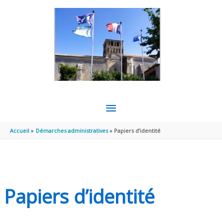
Aller au contenu
Aller au pied de page
MENU
PRINCIPAL
Accueil
Démarches administratives
Papiers d’identité
Papiers d’identité