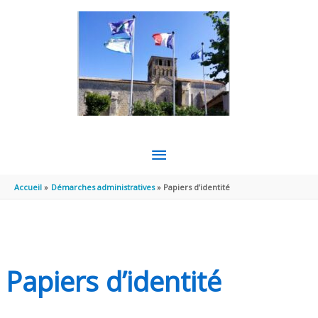
Aller au contenu
Aller au pied de page
MENU
PRINCIPAL
Accueil
Démarches administratives
Papiers d’identité
Papiers d’identité