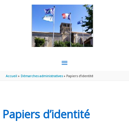
Aller au contenu
Aller au pied de page
MENU
PRINCIPAL
Accueil
Démarches administratives
Papiers d’identité
Papiers d’identité