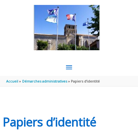
Aller au contenu
Aller au pied de page
MENU
PRINCIPAL
Accueil
Démarches administratives
Papiers d’identité
Papiers d’identité