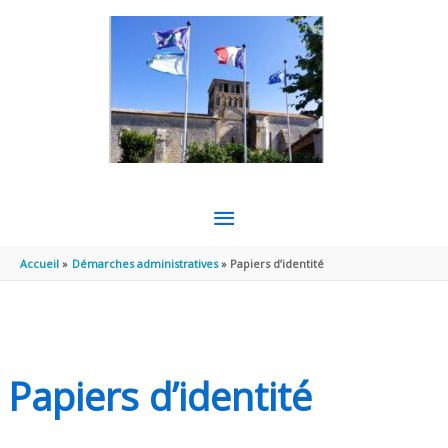
Aller au contenu
Aller au pied de page
MENU
PRINCIPAL
Accueil
Démarches administratives
Papiers d’identité
Papiers d’identité