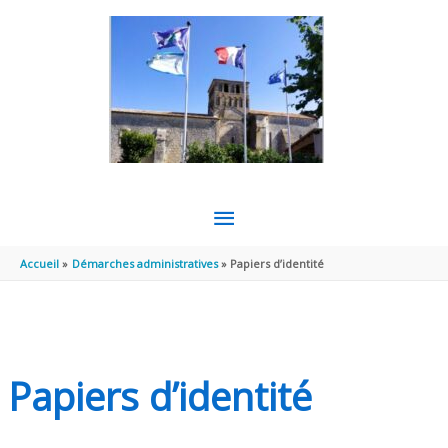
Aller au contenu
Aller au pied de page
MENU
PRINCIPAL
Accueil
Démarches administratives
Papiers d’identité
Papiers d’identité