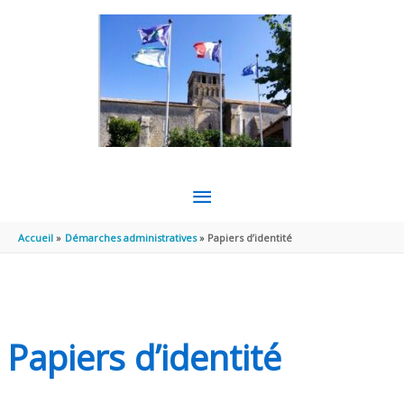
Aller au contenu
Aller au pied de page
MENU
PRINCIPAL
Accueil
Démarches administratives
Papiers d’identité
Papiers d’identité