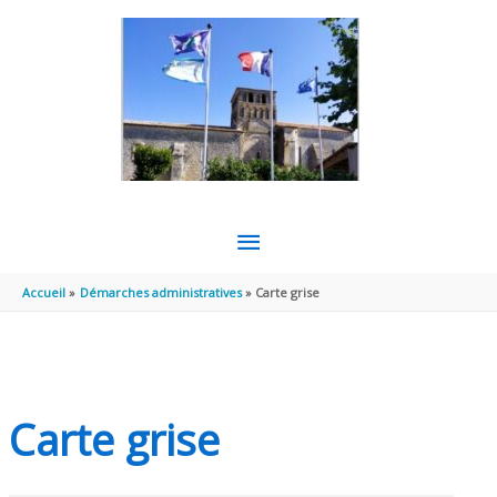
Aller au contenu
Aller au pied de page
MENU
PRINCIPAL
Accueil
Démarches administratives
Carte grise
Carte grise