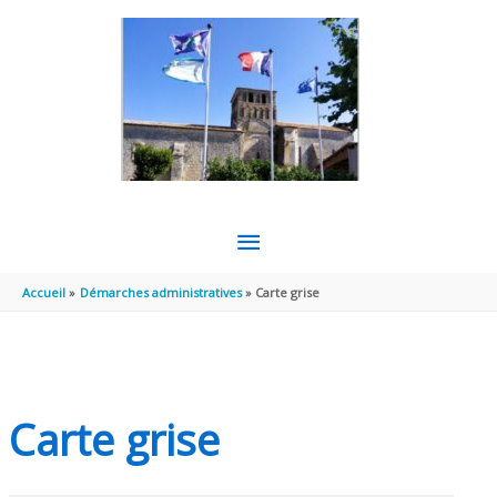
Aller au contenu
Aller au pied de page
MENU
PRINCIPAL
Accueil
Démarches administratives
Carte grise
Carte grise