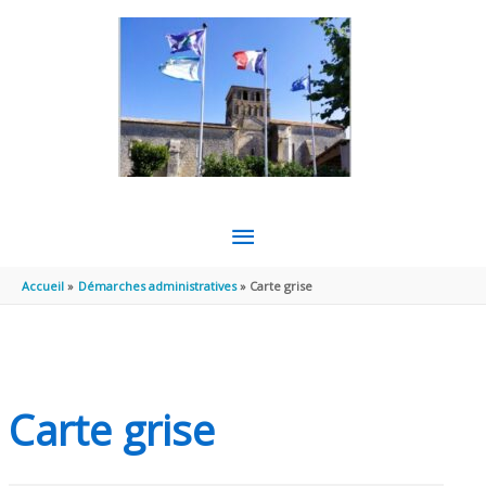
Aller au contenu
Aller au pied de page
MENU
PRINCIPAL
Accueil
Démarches administratives
Carte grise
Carte grise