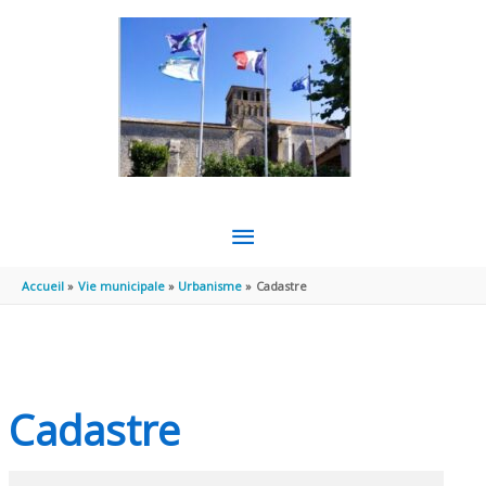
Aller au contenu
Aller au pied de page
MENU
PRINCIPAL
Accueil
Vie municipale
Urbanisme
Cadastre
Cadastre