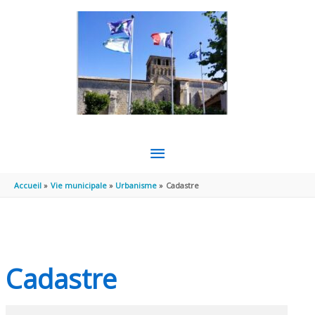
Aller au contenu
Aller au pied de page
MENU
PRINCIPAL
Accueil
Vie municipale
Urbanisme
Cadastre
Cadastre