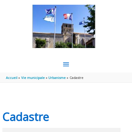
Aller au contenu
Aller au pied de page
MENU
PRINCIPAL
Accueil
Vie municipale
Urbanisme
Cadastre
Cadastre