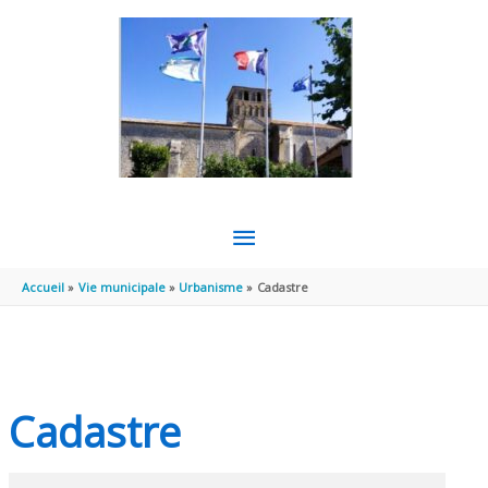
Aller au contenu
Aller au pied de page
MENU
PRINCIPAL
Accueil
Vie municipale
Urbanisme
Cadastre
Cadastre