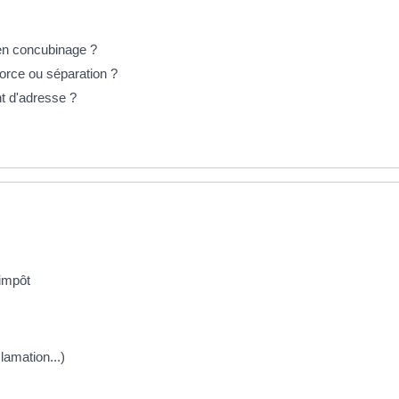
 en concubinage ?
vorce ou séparation ?
t d'adresse ?
'impôt
clamation...)