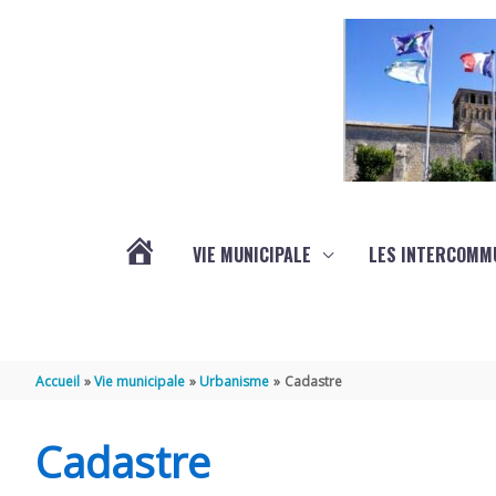
Aller au contenu
Aller au pied de page
VIE MUNICIPALE
LES INTERCOMM
ACTUALITÉS
Accueil
Vie municipale
Urbanisme
Cadastre
Cadastre