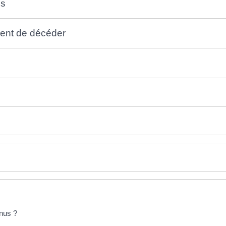
cs
ient de décéder
enus ?