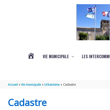
Aller au contenu
Aller au pied de page
VIE MUNICIPALE
LES INTERCOMM
ACTUALITÉS
Accueil
Vie municipale
Urbanisme
Cadastre
Cadastre