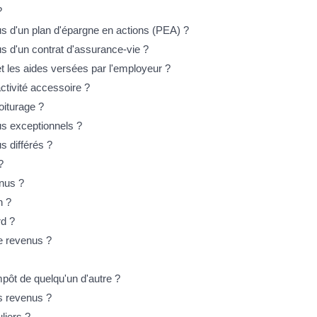
?
s d'un plan d'épargne en actions (PEA) ?
 d'un contrat d'assurance-vie ?
 et les aides versées par l'employeur ?
activité accessoire ?
oiturage ?
s exceptionnels ?
 différés ?
?
enus ?
n ?
rd ?
e revenus ?
mpôt de quelqu'un d'autre ?
ts revenus ?
liers ?