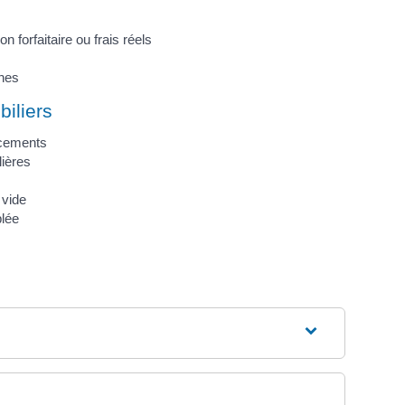
n forfaitaire ou frais réels
nes
iliers
acements
lières
 vide
lée