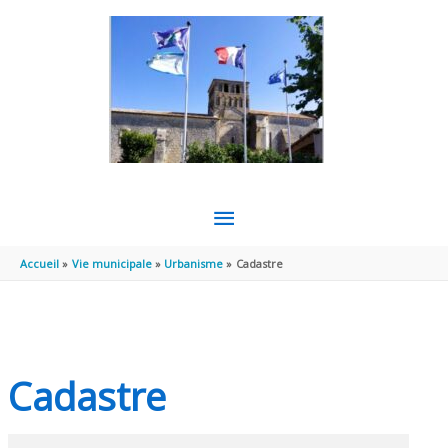
Aller au contenu
Aller au pied de page
MENU
PRINCIPAL
Accueil
Vie municipale
Urbanisme
Cadastre
Cadastre