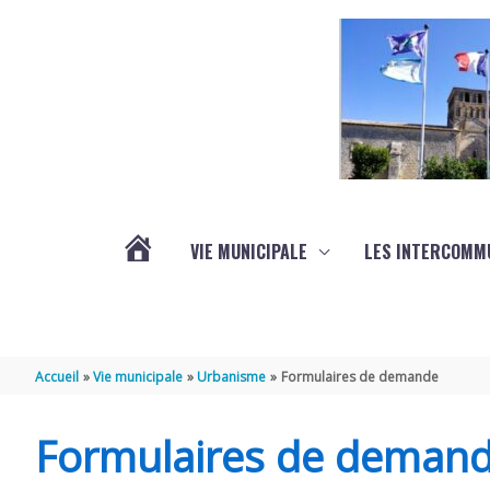
Aller au contenu
Aller au pied de page
VIE MUNICIPALE
LES INTERCOMM
ACTUALITÉS
Accueil
Vie municipale
Urbanisme
Formulaires de demande
Formulaires de deman