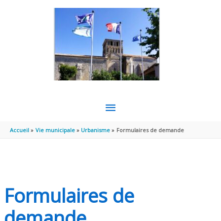
Aller au contenu
Aller au pied de page
MENU
PRINCIPAL
Accueil
Vie municipale
Urbanisme
Formulaires de demande
Formulaires de
demande