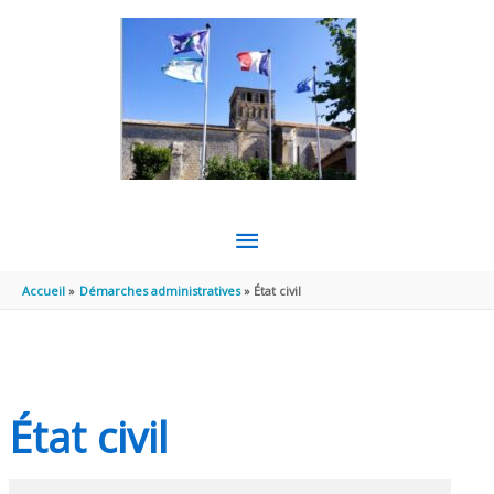
Aller au contenu
Aller au pied de page
MENU
PRINCIPAL
Accueil
Démarches administratives
État civil
État civil