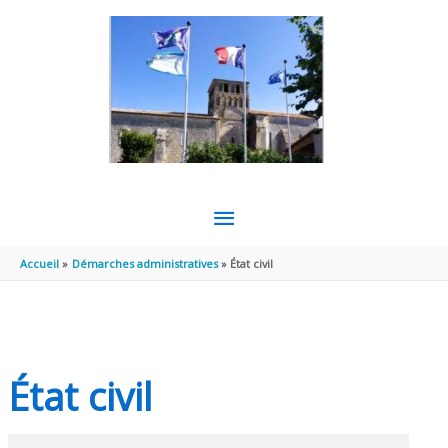
Aller au contenu
Aller au pied de page
MENU
PRINCIPAL
Accueil
Démarches administratives
État civil
État civil