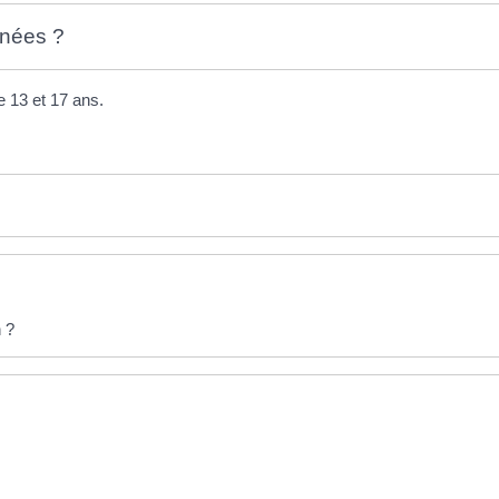
nnées ?
e 13 et 17 ans.
 ?