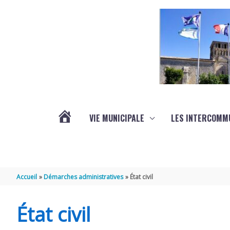
Aller au contenu
Aller au pied de page
VIE MUNICIPALE
LES INTERCOMM
ACTUALITÉS
Accueil
Démarches administratives
État civil
État civil