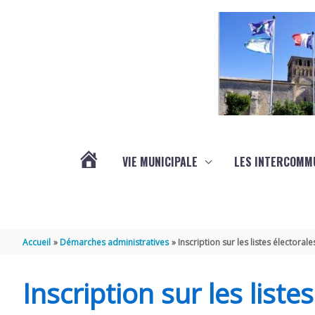
Aller au contenu
Aller au pied de page
VIE MUNICIPALE
LES INTERCOMM
ACTUALITÉS
Accueil
Démarches administratives
Inscription sur les listes électorale
Inscription sur les liste