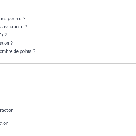
sans permis ?
ns assurance ?
D) ?
ation ?
ombre de points ?
raction
ction