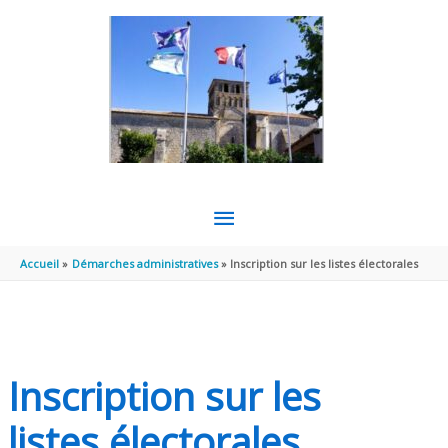
Aller au contenu
Aller au pied de page
MENU
PRINCIPAL
Accueil
Démarches administratives
Inscription sur les listes électorales
Inscription sur les
listes électorales