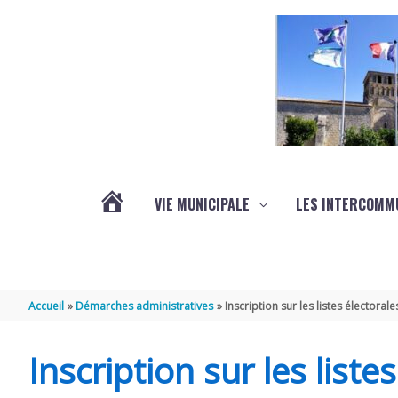
Aller au contenu
Aller au pied de page
VIE MUNICIPALE
LES INTERCOMM
ACTUALITÉS
Accueil
Démarches administratives
Inscription sur les listes électorale
Inscription sur les liste