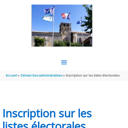
Aller au contenu
Aller au pied de page
MENU
PRINCIPAL
Accueil
Démarches administratives
Inscription sur les listes électorales
Inscription sur les
listes électorales