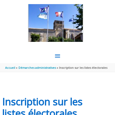
Aller au contenu
Aller au pied de page
MENU
PRINCIPAL
Accueil
Démarches administratives
Inscription sur les listes électorales
Inscription sur les
listes électorales