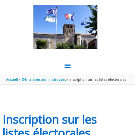
Aller au contenu
Aller au pied de page
MENU
PRINCIPAL
Accueil
Démarches administratives
Inscription sur les listes électorales
Inscription sur les
listes électorales