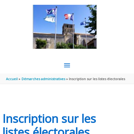
Aller au contenu
Aller au pied de page
MENU
PRINCIPAL
Accueil
Démarches administratives
Inscription sur les listes électorales
Inscription sur les
listes électorales