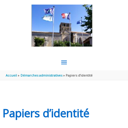
Aller au contenu
Aller au pied de page
MENU
PRINCIPAL
Accueil
Démarches administratives
Papiers d’identité
Papiers d’identité