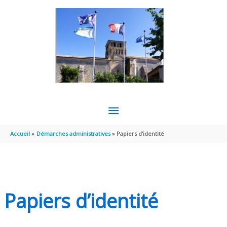
Aller au contenu
Aller au pied de page
MENU
PRINCIPAL
Accueil
Démarches administratives
Papiers d’identité
Papiers d’identité