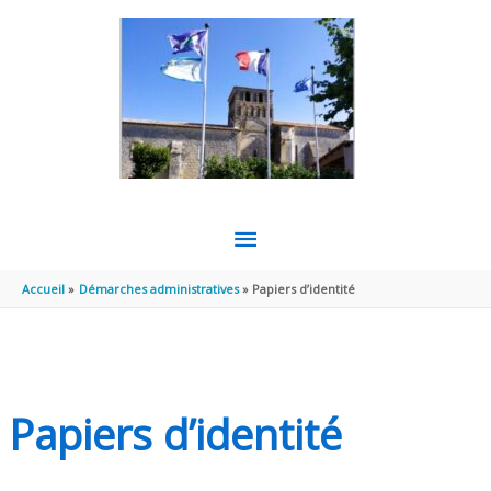
Aller au contenu
Aller au pied de page
MENU
PRINCIPAL
Accueil
Démarches administratives
Papiers d’identité
Papiers d’identité