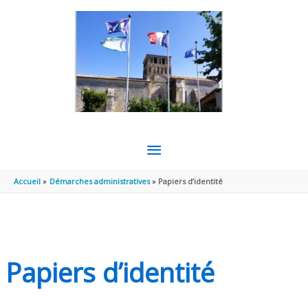
Aller au contenu
Aller au pied de page
MENU
PRINCIPAL
Accueil
Démarches administratives
Papiers d’identité
Papiers d’identité