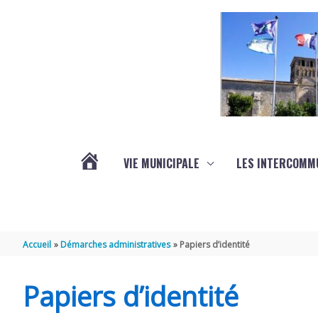
Aller au contenu
Aller au pied de page
VIE MUNICIPALE
LES INTERCOMM
ACTUALITÉS
Accueil
Démarches administratives
Papiers d’identité
Papiers d’identité